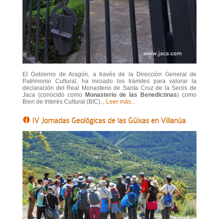
El Gobierno de Aragón, a través de la Dirección General de
Patrimonio Cultural, ha iniciado los trámites para valorar la
declaración del Real Monasterio de Santa Cruz de la Serós de
Jaca (conocido como
Monasterio de las Benedictinas
) como
Bien de Interés Cultural (BIC)...
Leer más...
IV Jornadas Geológicas de las Güixas en Villanúa