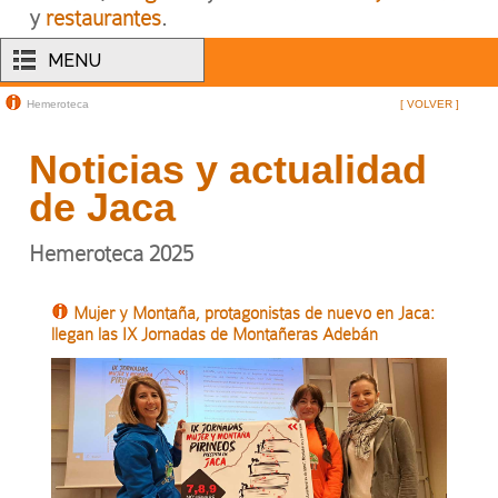
y
restaurantes
.
MENU
Hemeroteca
[ VOLVER ]
Noticias y actualidad
de Jaca
Hemeroteca 2025
Mujer y Montaña, protagonistas de nuevo en Jaca:
llegan las IX Jornadas de Montañeras Adebán