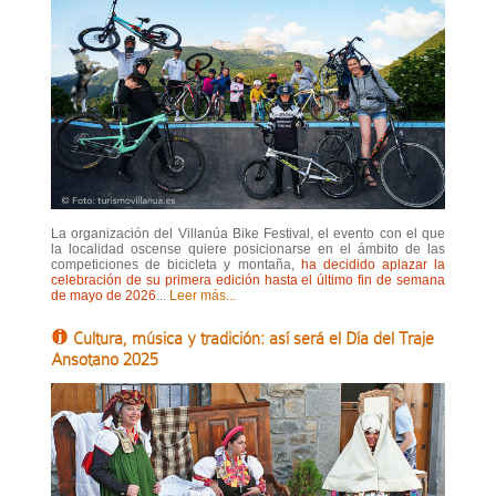
La organización del Villanúa Bike Festival, el evento con el que
la localidad oscense quiere posicionarse en el ámbito de las
competiciones de bicicleta y montaña,
ha decidido aplazar la
celebración de su primera edición hasta el último fin de semana
de mayo de 2026
...
Leer más...
Cultura, música y tradición: así será el Día del Traje
Ansotano 2025