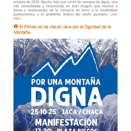
octubre de 2025. Mucho más que un fin de semana de tapas, una
cita consolidada y reconocida en todo Aragón que reunirá a
bares y restaurantes de la comarca en torno a la creatividad
gastronómica y el ambiente festivo del otoño jacetano.
Leer
más...
El Pirineo se da cita en Jaca por la Dignidad de la
Montaña