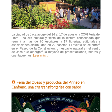
La ciudad de Jaca acoge del 14 al 17 de agosto la XXVI Feria del
Libro, una cita cultural y fiesta de la lectura consolidada que
reunirá a más de 70 escritores y 17 librerías, editoriales y
asociaciones distribuidas en 22 casetas. El evento se celebrará
en el Paseo de la Constitución, un espacio natural en el centro
de Jaca que albergará la mayoría de presentaciones, talleres y
cuentacuentos.
Leer más...
Feria del Queso y productos del Pirineo en
Canfranc, una cita transfronteriza con sabor