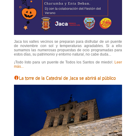
Jaca los valles vecinos se preparan para disfrutar de un puente
de noviembre con sol y temperaturas agradables. Si a ello
sumamos las numerosas propuestas de ocio programadas para
estos días, su patrimonio y entorno natural, no cabe duda...
¡Todo listo para un puente de Todos los Santos de miedo!.
Leer
más...
La torre de la Catedral de Jaca se abrirá al público