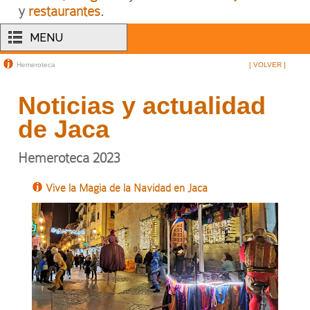
y
restaurantes
.
MENU
Hemeroteca
[ VOLVER ]
Noticias y actualidad
de Jaca
Hemeroteca 2023
Vive la Magia de la Navidad en Jaca