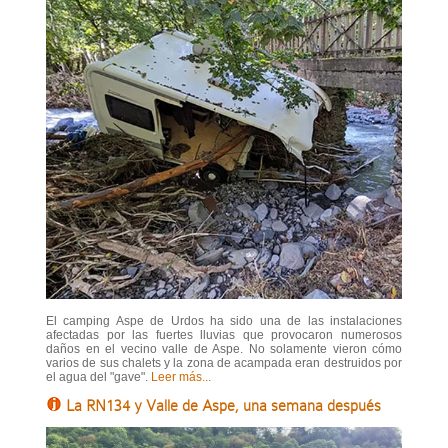
El camping Aspe de Urdos ha sido una de las instalaciones
afectadas por las fuertes lluvias que provocaron numerosos
daños en el vecino valle de Aspe. No solamente vieron cómo
varios de sus chalets y la zona de acampada eran destruidos por
el agua del "gave".
Leer más...
La RN134 y Valle de Aspe, una semana después