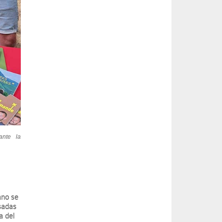
ante la
ano se
nsadas
a del