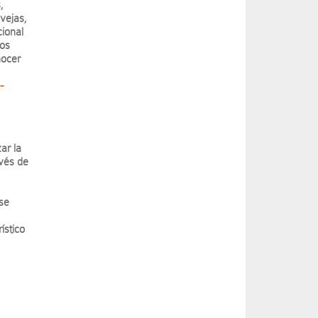
,
vejas,
cional
los
nocer
-
ar la
avés de
rse
ístico