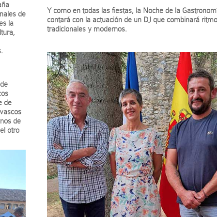
aña
Y como en todas las fiestas, la Noche de la Gastronom
nales de
contará con la actuación de un DJ que combinará ritm
es la
tradicionales y modernos.
tura,
.
 de
cos
e de
 vascos
inos de
el otro