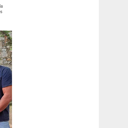
ía
os