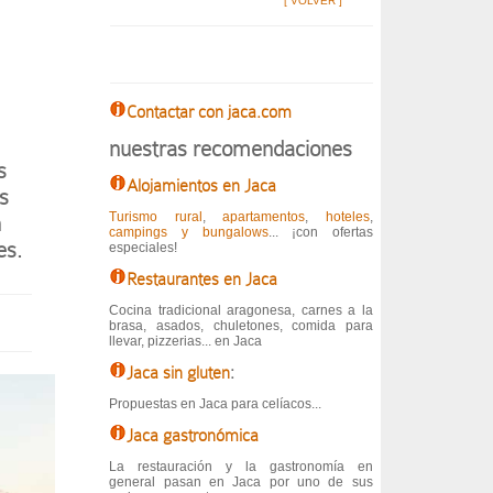
[ VOLVER ]
Contactar con jaca.com
nuestras recomendaciones
s
Alojamientos en Jaca
s
Turismo rural
,
apartamentos
,
hoteles
,
n
campings y bungalows
... ¡con ofertas
es.
especiales!
Restaurantes en Jaca
Cocina tradicional aragonesa, carnes a la
brasa, asados, chuletones, comida para
llevar, pizzerias... en Jaca
Jaca sin gluten
:
Propuestas en Jaca para celíacos...
Jaca gastronómica
La restauración y la gastronomía en
general pasan en Jaca por uno de sus