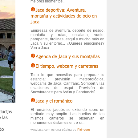
mejores momentos...
Jaca deportiva: Aventura,
montaña y actividades de ocio en
Jaca
Empresas de aventura, deporte de riesgo,
montaña y rutas, escalada, vuelo,
parapente, tirolinas, esquí y mucho más en
Jaca y su entorno... ¿Quieres emociones?
Ven a Jaca
Agenda de Jaca y sus montañas
El tiempo, webcam y carreteras
Todo lo que necesitas para preparar tu
estancia: previsión meteorológica,
webcams de Jaca, Canfranc, Somport y las
estaciones de esquí. Previsión de
Snowforecast para Astún y Candanchú...
Jaca y el románico
El románico jaqués se extiende sobre un
ductos
territorio muy amplio. Las huellas de los
 las
mismos canteros se observan en
monumentos distantes entre sí...
do
www.jaca.com es una página de
Pirineum