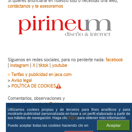
Si quieres anunciarte en nuestro sitio o necesitas una web,
contáctanos y te asesoramos
Síguenos en redes sociales, para no perderte nada:
facebook
|
instagram
|
X
|
tiktok
|
youtube
Tarifas y publicidad en jaca.com
>
>
Aviso legal
>
POLÍTICA DE COOKIES
Comentarios, observaciones y
sugerencias:
contacto@pirineum.es
Queda prohibida toda reproducción, total o parcial, sin
Utilizamos cookies propias y de terceros para fines analíticos y para
mostrarle publicidad personalizada en base a un perfil elaborado a partir de
autorización previa.
©
Pirineum
·
CONTACTO
sus hábitos de navegación. Haga clic
AQUÍ
para obtener más información.
Puede aceptar todas las cookies haciendo clic en