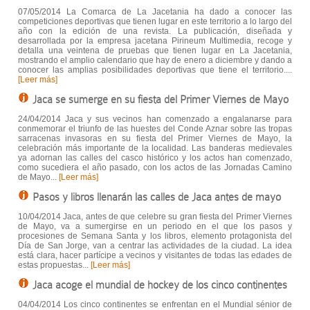
07/05/2014 La Comarca de La Jacetania ha dado a conocer las
competiciones deportivas que tienen lugar en este territorio a lo largo del
año con la edición de una revista. La publicación, diseñada y
desarrollada por la empresa jacetana Pirineum Multimedia, recoge y
detalla una veintena de pruebas que tienen lugar en La Jacetania,
mostrando el amplio calendario que hay de enero a diciembre y dando a
conocer las amplias posibilidades deportivas que tiene el territorio....
[Leer más]
Jaca se sumerge en su fiesta del Primer Viernes de Mayo
24/04/2014 Jaca y sus vecinos han comenzado a engalanarse para
conmemorar el triunfo de las huestes del Conde Aznar sobre las tropas
sarracenas invasoras en su fiesta del Primer Viernes de Mayo, la
celebración más importante de la localidad. Las banderas medievales
ya adornan las calles del casco histórico y los actos han comenzado,
como sucediera el año pasado, con los actos de las Jornadas Camino
de Mayo...
[Leer más]
Pasos y libros llenarán las calles de Jaca antes de mayo
10/04/2014 Jaca, antes de que celebre su gran fiesta del Primer Viernes
de Mayo, va a sumergirse en un periodo en el que los pasos y
procesiones de Semana Santa y los libros, elemento protagonista del
Día de San Jorge, van a centrar las actividades de la ciudad. La idea
está clara, hacer partícipe a vecinos y visitantes de todas las edades de
estas propuestas...
[Leer más]
Jaca acoge el mundial de hockey de los cinco continentes
04/04/2014 Los cinco continentes se enfrentan en el Mundial sénior de