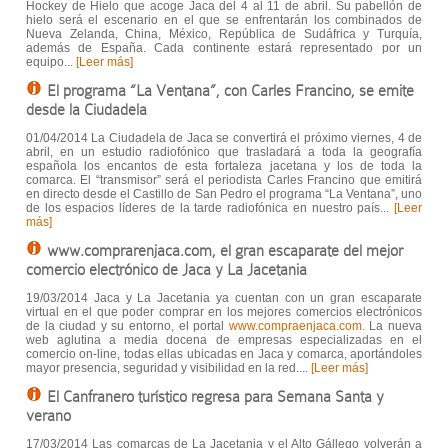
Hockey de Hielo que acoge Jaca del 4 al 11 de abril. Su pabellón de
hielo será el escenario en el que se enfrentarán los combinados de
Nueva Zelanda, China, México, República de Sudáfrica y Turquía,
además de España. Cada continente estará representado por un
equipo...
[Leer más]
El programa “La Ventana”, con Carles Francino, se emite
desde la Ciudadela
01/04/2014 La Ciudadela de Jaca se convertirá el próximo viernes, 4 de
abril, en un estudio radiofónico que trasladará a toda la geografía
española los encantos de esta fortaleza jacetana y los de toda la
comarca. El “transmisor” será el periodista Carles Francino que emitirá
en directo desde el Castillo de San Pedro el programa “La Ventana”, uno
de los espacios líderes de la tarde radiofónica en nuestro país...
[Leer
más]
www.comprarenjaca.com, el gran escaparate del mejor
comercio electrónico de Jaca y La Jacetania
19/03/2014 Jaca y La Jacetania ya cuentan con un gran escaparate
virtual en el que poder comprar en los mejores comercios electrónicos
de la ciudad y su entorno, el portal
www.compraenjaca.com.
La nueva
web aglutina a media docena de empresas especializadas en el
comercio on-line, todas ellas ubicadas en Jaca y comarca, aportándoles
mayor presencia, seguridad y visibilidad en la red....
[Leer más]
El Canfranero turístico regresa para Semana Santa y
verano
17/03/2014 Las comarcas de La Jacetania y el Alto Gállego volverán a