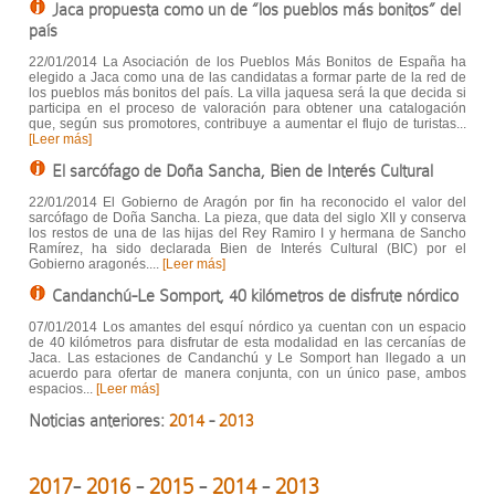
Jaca propuesta como un de “los pueblos más bonitos” del
país
22/01/2014 La Asociación de los Pueblos Más Bonitos de España ha
elegido a Jaca como una de las candidatas a formar parte de la red de
los pueblos más bonitos del país. La villa jaquesa será la que decida si
participa en el proceso de valoración para obtener una catalogación
que, según sus promotores, contribuye a aumentar el flujo de turistas...
[Leer más]
El sarcófago de Doña Sancha, Bien de Interés Cultural
22/01/2014 El Gobierno de Aragón por fin ha reconocido el valor del
sarcófago de Doña Sancha. La pieza, que data del siglo XII y conserva
los restos de una de las hijas del Rey Ramiro I y hermana de Sancho
Ramírez, ha sido declarada Bien de Interés Cultural (BIC) por el
Gobierno aragonés....
[Leer más]
Candanchú-Le Somport, 40 kilómetros de disfrute nórdico
07/01/2014 Los amantes del esquí nórdico ya cuentan con un espacio
de 40 kilómetros para disfrutar de esta modalidad en las cercanías de
Jaca. Las estaciones de Candanchú y Le Somport han llegado a un
acuerdo para ofertar de manera conjunta, con un único pase, ambos
espacios...
[Leer más]
Noticias anteriores:
2014
-
2013
2017
-
2016
-
2015
-
2014
-
2013