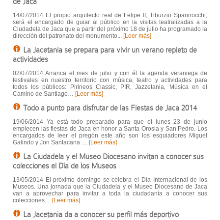
de Jaca
14/07/2014 El propio arquitecto real de Felipe II, Tiburzio Spannocchi,
será el encargado de guiar al público en la visitas teatralizadas a la
Ciudadela de Jaca que a partir del próximo 18 de julio ha programado la
dirección del patronato del monumento...
[Leer más]
La Jacetania se prepara para vivir un verano repleto de
actividades
02/07/2014 Arranca el mes de julio y con él la agenda veraniega de
festivales en nuestro territorio con música, teatro y actividades para
todos los públicos: Pirineos Classic, PIR, Jazzetania, Música en el
Camino de Santiago…
[Leer más]
Todo a punto para disfrutar de las Fiestas de Jaca 2014
19/06/2014 Ya está todo preparado para que el lunes 23 de junio
empiecen las fiestas de Jaca en honor a Santa Orosia y San Pedro. Los
encargados de leer el pregón este año son los esquiadores Miguel
Galindo y Jon Santacana ....
[Leer más]
La Ciudadela y el Museo Diocesano invitan a conocer sus
colecciones el Día de los Museos
13/05/2014 El próximo domingo se celebra el Día Internacional de los
Museos. Una jornada que la Ciudadela y el Museo Diocesano de Jaca
van a aprovechar para invitar a toda la ciudadanía a conocer sus
colecciones....
[Leer más]
La Jacetania da a conocer su perfil más deportivo