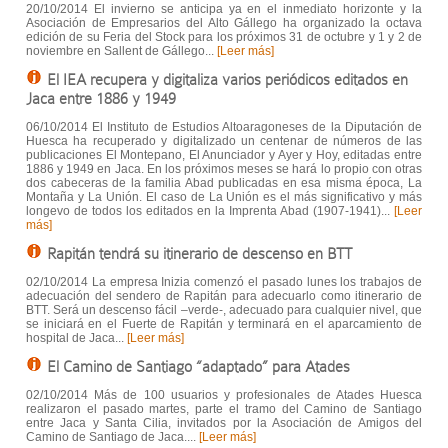
20/10/2014 El invierno se anticipa ya en el inmediato horizonte y la
Asociación de Empresarios del Alto Gállego ha organizado la octava
edición de su Feria del Stock para los próximos 31 de octubre y 1 y 2 de
noviembre en Sallent de Gállego...
[Leer más]
El IEA recupera y digitaliza varios periódicos editados en
Jaca entre 1886 y 1949
06/10/2014 El Instituto de Estudios Altoaragoneses de la Diputación de
Huesca ha recuperado y digitalizado un centenar de números de las
publicaciones El Montepano, El Anunciador y Ayer y Hoy, editadas entre
1886 y 1949 en Jaca. En los próximos meses se hará lo propio con otras
dos cabeceras de la familia Abad publicadas en esa misma época, La
Montaña y La Unión. El caso de La Unión es el más significativo y más
longevo de todos los editados en la Imprenta Abad (1907-1941)...
[Leer
más]
Rapitán tendrá su itinerario de descenso en BTT
02/10/2014 La empresa Inizia comenzó el pasado lunes los trabajos de
adecuación del sendero de Rapitán para adecuarlo como itinerario de
BTT. Será un descenso fácil –verde-, adecuado para cualquier nivel, que
se iniciará en el Fuerte de Rapitán y terminará en el aparcamiento de
hospital de Jaca...
[Leer más]
El Camino de Santiago “adaptado” para Atades
02/10/2014 Más de 100 usuarios y profesionales de Atades Huesca
realizaron el pasado martes, parte el tramo del Camino de Santiago
entre Jaca y Santa Cilia, invitados por la Asociación de Amigos del
Camino de Santiago de Jaca....
[Leer más]