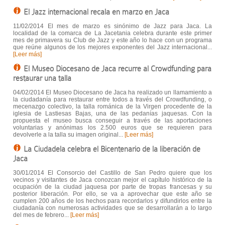
El Jazz internacional recala en marzo en Jaca
11/02/2014 El mes de marzo es sinónimo de Jazz para Jaca. La
localidad de la comarca de La Jacetania celebra durante este primer
mes de primavera su Club de Jazz y este año lo hace con un programa
que reúne algunos de los mejores exponentes del Jazz internacional...
[Leer más]
El Museo Diocesano de Jaca recurre al Crowdfunding para
restaurar una talla
04/02/2014 El Museo Diocesano de Jaca ha realizado un llamamiento a
la ciudadanía para restaurar entre todos a través del Crowdfunding, o
mecenazgo colectivo, la talla románica de la Virgen procedente de la
iglesia de Lastiesas Bajas, una de las pedanías jaquesas. Con la
propuesta el museo busca conseguir a través de las aportaciones
voluntarias y anónimas los 2.500 euros que se requieren para
devolverle a la talla su imagen original...
[Leer más]
La Ciudadela celebra el Bicentenario de la liberación de
Jaca
30/01/2014 El Consorcio del Castillo de San Pedro quiere que los
vecinos y visitantes de Jaca conozcan mejor el capítulo histórico de la
ocupación de la ciudad jaquesa por parte de tropas francesas y su
posterior liberación. Por ello, se va a aprovechar que este año se
cumplen 200 años de los hechos para recordarlos y difundirlos entre la
ciudadanía con numerosas actividades que se desarrollarán a lo largo
del mes de febrero...
[Leer más]