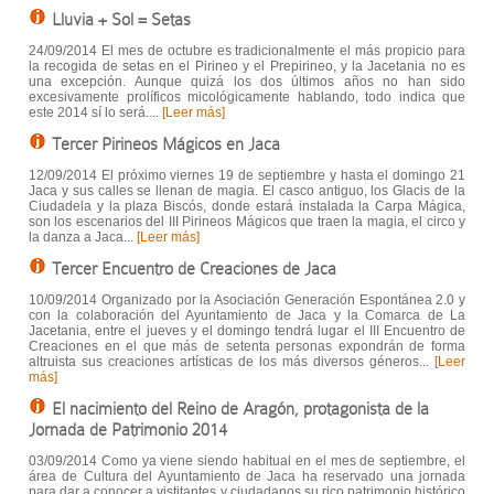
Lluvia + Sol = Setas
24/09/2014 El mes de octubre es tradicionalmente el más propicio para
la recogida de setas en el Pirineo y el Prepirineo, y la Jacetania no es
una excepción. Aunque quizá los dos últimos años no han sido
excesivamente prolíficos micológicamente hablando, todo indica que
este 2014 sí lo será....
[Leer más]
Tercer Pirineos Mágicos en Jaca
12/09/2014 El próximo viernes 19 de septiembre y hasta el domingo 21
Jaca y sus calles se llenan de magia. El casco antiguo, los Glacis de la
Ciudadela y la plaza Biscós, donde estará instalada la Carpa Mágica,
son los escenarios del III Pirineos Mágicos que traen la magia, el circo y
la danza a Jaca...
[Leer más]
Tercer Encuentro de Creaciones de Jaca
10/09/2014 Organizado por la Asociación Generación Espontánea 2.0 y
con la colaboración del Ayuntamiento de Jaca y la Comarca de La
Jacetania, entre el jueves y el domingo tendrá lugar el III Encuentro de
Creaciones en el que más de setenta personas expondrán de forma
altruista sus creaciones artísticas de los más diversos géneros...
[Leer
más]
El nacimiento del Reino de Aragón, protagonista de la
Jornada de Patrimonio 2014
03/09/2014 Como ya viene siendo habitual en el mes de septiembre, el
área de Cultura del Ayuntamiento de Jaca ha reservado una jornada
para dar a conocer a vistitantes y ciudadanos su rico patrimonio histórico