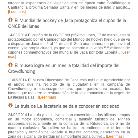
ofrecer la experiencia de viajar en tren de época entre Sabiñánigo y
Canfranc la próxima Semana Santa y en los meses de julio y agosto...
[Leer más]
El Mundial de hockey de Jaca protagoniza el cupón de la
ONCE del lunes
14/03/2014 El cupón de la ONCE del próximo lunes, 17 de marzo, estará
protagonizado por el Campeonato del Mundo de hockey hielo que se va
a disputar en Jaca del 5 al 11 de abril. Será una manera de promover el
evento, y la propia ciudad, ya que se sacarán a la venta 5,5 millones de
cupones conmemorativos del mundial de Jaca por toda España...
[Leer
más]
El museo logra en un mes la totalidad del importe del
Crowdfunding
11/03/2014 El Museo Diocesano de Jaca está más que agradecido por
el apoyo que ha recibido de la ciudadanía en la campaña de
Crowdfunding, o mecenazgo colectivo, que organizó para recaudar los
fondos que requiere la restauración de la talla románica de la virgen de
Lastiesas Bajas...
[Leer más]
La trufa de La Jacetania se da a conocer en sociedad
24/02/2014 La trufa y su cultivo se han convertido en los últimos tiempos
en un motor económico, comercial y también turístico del Pirineo
aragonés, especialmente en la comarca de la Ribagorza, pero no de
manera exclusiva. Su cultivo se ha ido extendiendo por el territorio
pirenaico y también ha llegado a nuestra comarca, generando en la
zona de la Canal de Berdún una importante zona cultivo...
[Leer más]