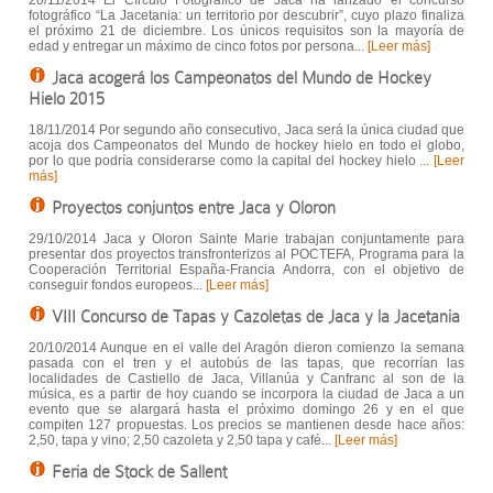
20/11/2014 El Círculo Fotográfico de Jaca ha lanzado el concurso
fotográfico “La Jacetania: un territorio por descubrir”, cuyo plazo finaliza
el próximo 21 de diciembre. Los únicos requisitos son la mayoría de
edad y entregar un máximo de cinco fotos por persona...
[Leer más]
Jaca acogerá los Campeonatos del Mundo de Hockey
Hielo 2015
18/11/2014 Por segundo año consecutivo, Jaca será la única ciudad que
acoja dos Campeonatos del Mundo de hockey hielo en todo el globo,
por lo que podría considerarse como la capital del hockey hielo ...
[Leer
más]
Proyectos conjuntos entre Jaca y Oloron
29/10/2014 Jaca y Oloron Sainte Marie trabajan conjuntamente para
presentar dos proyectos transfronterizos al POCTEFA, Programa para la
Cooperación Territorial España-Francia Andorra, con el objetivo de
conseguir fondos europeos...
[Leer más]
VIII Concurso de Tapas y Cazoletas de Jaca y la Jacetania
20/10/2014 Aunque en el valle del Aragón dieron comienzo la semana
pasada con el tren y el autobús de las tapas, que recorrían las
localidades de Castiello de Jaca, Villanúa y Canfranc al son de la
música, es a partir de hoy cuando se incorpora la ciudad de Jaca a un
evento que se alargará hasta el próximo domingo 26 y en el que
compiten 127 propuestas. Los precios se mantienen desde hace años:
2,50, tapa y vino; 2,50 cazoleta y 2,50 tapa y café...
[Leer más]
Feria de Stock de Sallent