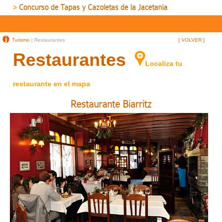
Concurso de Tapas y Cazoletas de la Jacetania
>
Turismo
| Restaurantes
[ VOLVER ]
Restaurantes
Localiza tu
restaurante en el mapa
Restaurante Biarritz