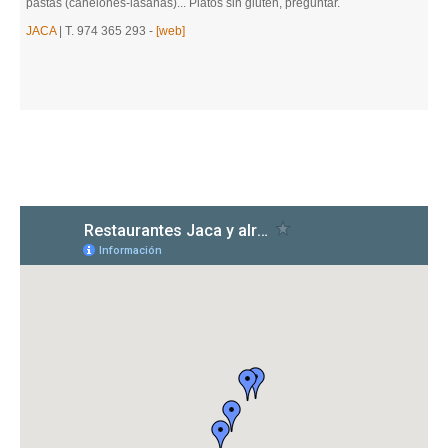
pastas (canelones-lasañas)... Platos sin gluten, preguntar.
JACA
| T. 974 365 293 -
[web]