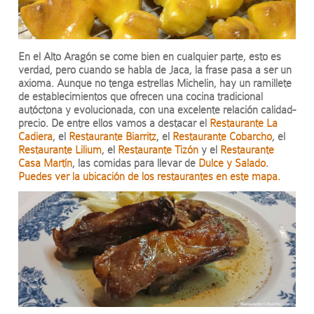
En el Alto Aragón se come bien en cualquier parte, esto es
verdad, pero cuando se habla de Jaca, la frase pasa a ser un
axioma. Aunque no tenga estrellas Michelin, hay un ramillete
de establecimientos que ofrecen una cocina tradicional
autóctona y evolucionada, con una excelente relación calidad-
precio. De entre ellos vamos a destacar el
Restaurante La
Cadiera
, el
Restaurante Biarritz
, el
Restaurante Cobarcho
, el
Restaurante Lilium
, el
Restaurante Tizón
y el
Restaurante
Casa Martín
, las comidas para llevar de
Dulce y Salado
.
Puedes ver la ubicación de los restaurantes en este mapa.