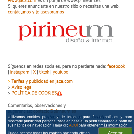
www.jaca.com
es un portal de www.pirineum.es
Si quieres anunciarte en nuestro sitio o necesitas una web,
contáctanos y te asesoramos
Síguenos en redes sociales, para no perderte nada:
facebook
|
instagram
|
X
|
tiktok
|
youtube
Tarifas y publicidad en jaca.com
>
>
Aviso legal
>
POLÍTICA DE COOKIES
Comentarios, observaciones y
sugerencias:
contacto@pirineum.es
Queda prohibida toda reproducción, total o parcial, sin
Utilizamos cookies propias y de terceros para fines analíticos y para
mostrarle publicidad personalizada en base a un perfil elaborado a partir de
autorización previa.
©
Pirineum
·
CONTACTO
sus hábitos de navegación. Haga clic
AQUÍ
para obtener más información.
Puede aceptar todas las cookies haciendo clic en