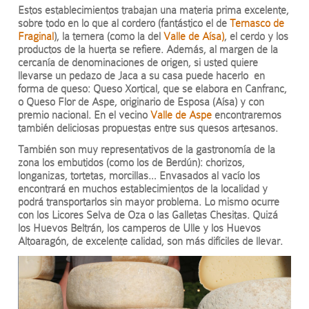
Estos establecimientos trabajan una materia prima excelente,
sobre todo en lo que al cordero (fantástico el de
Ternasco de
Fraginal
), la ternera (como la del
Valle de Aísa)
, el cerdo y los
productos de la huerta se refiere. Además, al margen de la
cercanía de denominaciones de origen, si usted quiere
llevarse un pedazo de Jaca a su casa puede hacerlo en
forma de queso: Queso Xortical, que se elabora en Canfranc,
o Queso Flor de Aspe, originario de Esposa (Aísa) y con
premio nacional. En el vecino
Valle de Aspe
encontraremos
también deliciosas propuestas entre sus quesos artesanos.
También son muy representativos de la gastronomía de la
zona los embutidos (como los de Berdún): chorizos,
longanizas, tortetas, morcillas… Envasados al vacío los
encontrará en muchos establecimientos de la localidad y
podrá transportarlos sin mayor problema. Lo mismo ocurre
con los Licores Selva de Oza o las Galletas Chesitas. Quizá
los Huevos Beltrán, los camperos de Ulle y los Huevos
Altoaragón, de excelente calidad, son más difíciles de llevar.