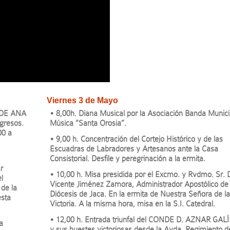
Viernes 3 de Mayo
A DE ANA
• 8,00h. Diana Musical por la Asociación Banda Munici
gresos.
Música “Santa Orosia”.
00 a
• 9,00 h. Concentración del Cortejo Histórico y de las
Escuadras de Labradores y Artesanos ante la Casa
Consistorial. Desfile y peregrinación a la ermita.
r
• 10,00 h. Misa presidida por el Excmo. y Rvdmo. Sr. 
l
Vicente Jiménez Zamora, Administrador Apostólico de 
 de la
Diócesis de Jaca. En la ermita de Nuestra Señora de l
esta
Victoria. A la misma hora, misa en la S.I. Catedral.
• 12,00 h. Entrada triunfal del CONDE D. AZNAR GA
a
y sus huestes victoriosas desde la Avda. Regimiento d