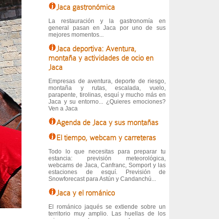
Jaca gastronómica
La restauración y la gastronomía en
general pasan en Jaca por uno de sus
mejores momentos...
Jaca deportiva: Aventura,
montaña y actividades de ocio en
Jaca
Empresas de aventura, deporte de riesgo,
montaña y rutas, escalada, vuelo,
parapente, tirolinas, esquí y mucho más en
Jaca y su entorno... ¿Quieres emociones?
Ven a Jaca
Agenda de Jaca y sus montañas
El tiempo, webcam y carreteras
Todo lo que necesitas para preparar tu
estancia: previsión meteorológica,
webcams de Jaca, Canfranc, Somport y las
estaciones de esquí. Previsión de
Snowforecast para Astún y Candanchú...
Jaca y el románico
El románico jaqués se extiende sobre un
territorio muy amplio. Las huellas de los