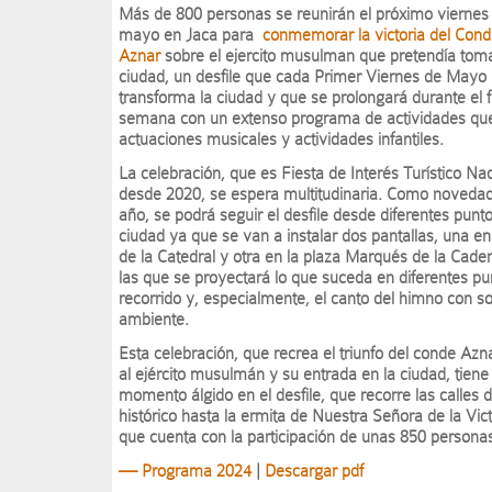
Más de 800 personas se reunirán el próximo viernes
mayo en Jaca para
conmemorar la victoria del Con
Aznar
sobre el ejercito musulman que pretendía toma
ciudad, un desfile que cada Primer Viernes de Mayo
transforma la ciudad y que se prolongará durante el f
semana con un extenso programa de actividades que
actuaciones musicales y actividades infantiles.
La celebración, que es Fiesta de Interés Turístico Na
desde 2020, se espera multitudinaria. Como novedad
año, se podrá seguir el desfile desde diferentes punto
ciudad ya que se van a instalar dos pantallas, una en
de la Catedral y otra en la plaza Marqués de la Cade
las que se proyectará lo que suceda en diferentes pu
recorrido y, especialmente, el canto del himno con s
ambiente.
Esta celebración, que recrea el triunfo del conde Azna
al ejército musulmán y su entrada en la ciudad, tiene 
momento álgido en el desfile, que recorre las calles 
histórico hasta la ermita de Nuestra Señora de la Vict
que cuenta con la participación de unas 850 persona
— Programa 2024
|
Descargar pdf