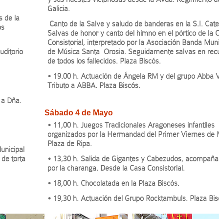
Galicia.
 de la
Canto de la Salve y saludo de banderas en la S.I. Cate
os
Salvas de honor y canto del himno en el pórtico de la 
Consistorial, interpretado por la Asociación Banda Muni
uditorio
de Música Santa Orosia. Seguidamente salvas en rec
de todos los fallecidos. Plaza Biscós.
• 19.00 h. Actuación de Ángela RM y del grupo Abba V
Tributo a ABBA. Plaza Biscós.
 a Dña.
Sábado 4 de Mayo
• 11,00 h. Juegos Tradicionales Aragoneses infantiles
organizados por la Hermandad del Primer Viernes de
Plaza de Ripa.
unicipal
 de torta
• 13,30 h. Salida de Gigantes y Cabezudos, acompañ
por la charanga. Desde la Casa Consistorial.
• 18,00 h. Chocolatada en la Plaza Biscós.
• 19,30 h. Actuación del Grupo Rocktambuls. Plaza Bis