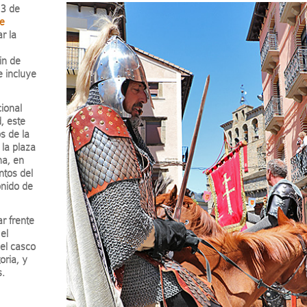
 3 de
de
r la
in de
 incluye
cional
, este
s de la
 la plaza
na, en
ntos del
onido de
r frente
el
del casco
oria, y
s.