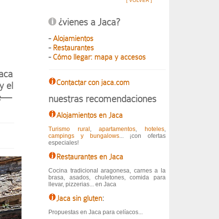
[ VOLVER ]
¿vienes a Jaca?
-
Alojamientos
-
Restaurantes
-
Cómo llegar: mapa y accesos
Jaca
Contactar con jaca.com
y el
de—
nuestras recomendaciones
Alojamientos en Jaca
Turismo rural
,
apartamentos
,
hoteles
,
campings y bungalows
... ¡con ofertas
especiales!
Restaurantes en Jaca
Cocina tradicional aragonesa, carnes a la
brasa, asados, chuletones, comida para
llevar, pizzerias... en Jaca
Jaca sin gluten
:
Propuestas en Jaca para celíacos...