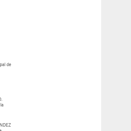
pal de
D.
la
a
LÍNDEZ
e