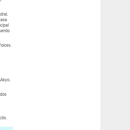
dral.
Casa
cipal
uerdo
oices.
 Mayo.
ados
cós.