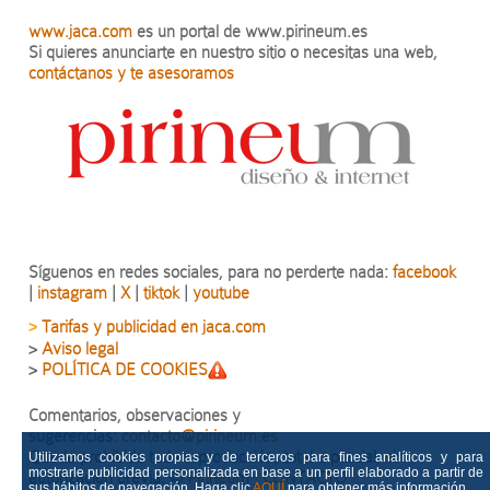
www.jaca.com
es un portal de www.pirineum.es
Si quieres anunciarte en nuestro sitio o necesitas una web,
contáctanos y te asesoramos
Síguenos en redes sociales, para no perderte nada:
facebook
|
instagram
|
X
|
tiktok
|
youtube
Tarifas y publicidad en jaca.com
>
>
Aviso legal
>
POLÍTICA DE COOKIES
Comentarios, observaciones y
sugerencias:
contacto@pirineum.es
Queda prohibida toda reproducción, total o parcial, sin
Utilizamos cookies propias y de terceros para fines analíticos y para
mostrarle publicidad personalizada en base a un perfil elaborado a partir de
autorización previa.
©
Pirineum
·
CONTACTO
sus hábitos de navegación. Haga clic
AQUÍ
para obtener más información.