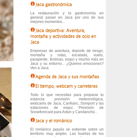
Jaca gastronómica
La restauración y la gastronomía en
general pasan en Jaca por uno de sus
mejores momentos...
Jaca deportiva: Aventura,
montaña y actividades de ocio en
Jaca
Empresas de aventura, deporte de riesgo,
montaña y rutas, escalada, vuelo,
parapente, tirolinas, esquí y mucho más en
Jaca y su entorno... ¿Quieres emociones?
Ven a Jaca
Agenda de Jaca y sus montañas
El tiempo, webcam y carreteras
Todo lo que necesitas para preparar tu
estancia: previsión meteorológica,
webcams de Jaca, Canfranc, Somport y las
estaciones de esquí. Previsión de
Snowforecast para Astún y Candanchú...
Jaca y el románico
El románico jaqués se extiende sobre un
territorio muy amplio. Las huellas de los