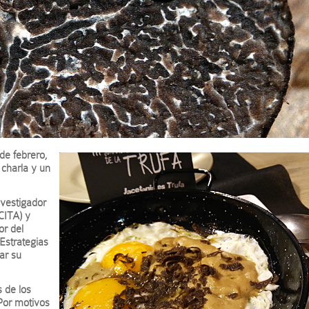
de febrero,
 charla y un
nvestigador
CITA) y
or del
Estrategias
ar su
s de los
 Por motivos