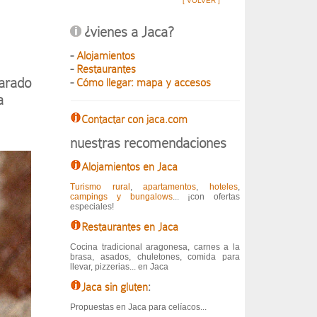
[ VOLVER ]
¿vienes a Jaca?
-
Alojamientos
-
Restaurantes
parado
-
Cómo llegar: mapa y accesos
a
Contactar con jaca.com
nuestras recomendaciones
Alojamientos en Jaca
Turismo rural
,
apartamentos
,
hoteles
,
campings y bungalows
... ¡con ofertas
especiales!
Restaurantes en Jaca
Cocina tradicional aragonesa, carnes a la
brasa, asados, chuletones, comida para
llevar, pizzerias... en Jaca
Jaca sin gluten
:
Propuestas en Jaca para celíacos...