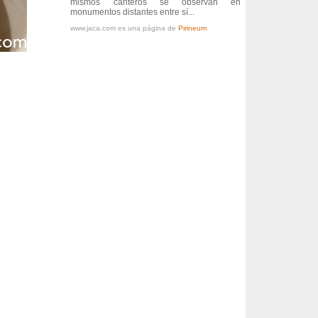
mismos canteros se observan en
monumentos distantes entre sí...
www.jaca.com es una página de
Pirineum