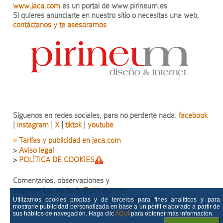
www.jaca.com
es un portal de www.pirineum.es
Si quieres anunciarte en nuestro sitio o necesitas una web,
contáctanos y te asesoramos
Síguenos en redes sociales, para no perderte nada:
facebook
|
instagram
|
X
|
tiktok
|
youtube
Tarifas y publicidad en jaca.com
>
>
Aviso legal
>
POLÍTICA DE COOKIES
Comentarios, observaciones y
sugerencias:
contacto@pirineum.es
Queda prohibida toda reproducción, total o parcial, sin
Utilizamos cookies propias y de terceros para fines analíticos y para
mostrarle publicidad personalizada en base a un perfil elaborado a partir de
autorización previa.
©
Pirineum
·
CONTACTO
sus hábitos de navegación. Haga clic
AQUÍ
para obtener más información.