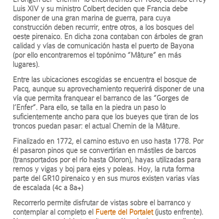
Luis XIV y su ministro Colbert deciden que Francia debe
disponer de una gran marina de guerra, para cuya
construcción deben recurrir, entre otros, a los bosques del
oeste pirenaico. En dicha zona contaban con árboles de gran
calidad y vías de comunicación hasta el puerto de Bayona
(por ello encontraremos el topónimo “Mâture” en más
lugares).
Entre las ubicaciones escogidas se encuentra el bosque de
Pacq, aunque su aprovechamiento requerirá disponer de una
vía que permita franquear el barranco de las “Gorges de
l’Enfer”. Para ello, se talla en la piedra un paso lo
suficientemente ancho para que los bueyes que tiran de los
troncos puedan pasar: el actual Chemin de la Mâture.
Finalizado en 1772, el camino estuvo en uso hasta 1778. Por
él pasaron pinos que se convertirían en mástiles de barcos
(transportados por el río hasta Oloron), hayas utilizadas para
remos y vigas y boj para ejes y poleas. Hoy, la ruta forma
parte del GR10 pirenaico y en sus muros existen varias vías
de escalada (4c a 8a+)
Recorrerlo permite disfrutar de vistas sobre el barranco y
contemplar al completo el
Fuerte del Portalet
(justo enfrente).