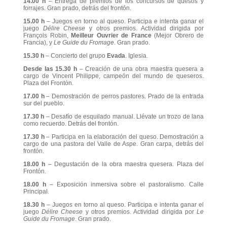
14.00 h
– Entrega de premios de los concursos de quesos y
forrajes. Gran prado, detrás del frontón.
15.00 h
– Juegos en torno al queso. Participa e intenta ganar el
juego
Délire Cheese
y otros premios. Actividad dirigida por
François Robin,
Meilleur Ouvrier de France
(Mejor Obrero de
Francia), y
Le Guide du Fromage
. Gran prado.
15.30 h
– Concierto del grupo
Evada
. Iglesia.
Desde las 15.30 h
– Creación de una obra maestra quesera a
cargo de Vincent Philippe, campeón del mundo de queseros.
Plaza del Frontón.
17.00 h
– Demostración de perros pastores. Prado de la entrada
sur del pueblo.
17.30 h
– Desafío de esquilado manual. Llévate un trozo de lana
como recuerdo. Detrás del frontón.
17.30 h
– Participa en la elaboración del queso. Demostración a
cargo de una pastora del Valle de Aspe. Gran carpa, detrás del
frontón.
18.00 h
– Degustación de la obra maestra quesera. Plaza del
Frontón.
18.00 h
– Exposición inmersiva sobre el pastoralismo. Calle
Principal.
18.30 h
– Juegos en torno al queso. Participa e intenta ganar el
juego
Délire Cheese
y otros premios. Actividad dirigida por
Le
Guide du Fromage
. Gran prado.