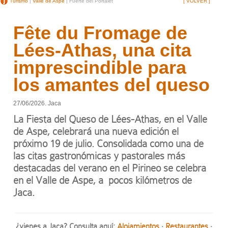
Turismo
|
Valle de Aspe
| Fuerte del Portalet
[ VOLVER ]
Fête du Fromage de
Lées-Athas, una cita
imprescindible para
los amantes del queso
27/06/2026. Jaca
La
Fiesta del Queso de Lées-Athas
, en el Valle
de Aspe, celebrará una nueva edición el
próximo
19
de julio. Consolidada como una de
las citas gastronómicas y pastorales más
destacadas del verano en el Pirineo se celebra
en el Valle de Aspe, a pocos kilómetros de
Jaca.
¿vienes a Jaca? Consulta aquí:
Alojamientos
·
Restaurantes
·