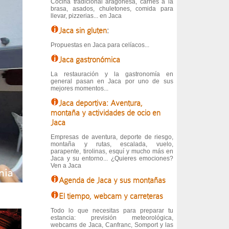
Cocina tradicional aragonesa, carnes a la
brasa, asados, chuletones, comida para
llevar, pizzerias... en Jaca
Jaca sin gluten
:
Propuestas en Jaca para celíacos...
Jaca gastronómica
La restauración y la gastronomía en
general pasan en Jaca por uno de sus
mejores momentos...
Jaca deportiva: Aventura,
montaña y actividades de ocio en
Jaca
Empresas de aventura, deporte de riesgo,
montaña y rutas, escalada, vuelo,
parapente, tirolinas, esquí y mucho más en
Jaca y su entorno... ¿Quieres emociones?
Ven a Jaca
Agenda de Jaca y sus montañas
El tiempo, webcam y carreteras
Todo lo que necesitas para preparar tu
estancia: previsión meteorológica,
webcams de Jaca, Canfranc, Somport y las