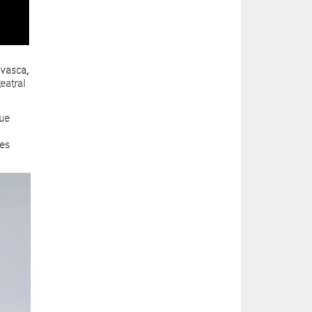
 vasca,
eatral
que
ces