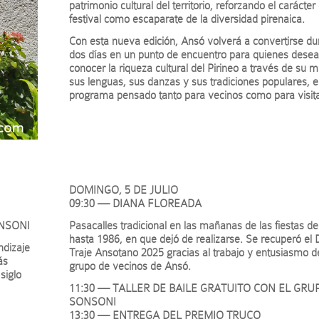
patrimonio cultural del territorio, reforzando el carácter
festival como escaparate de la diversidad pirenaica.
Con esta nueva edición, Ansó volverá a convertirse du
dos días en un punto de encuentro para quienes dese
conocer la riqueza cultural del Pirineo a través de su m
sus lenguas, sus danzas y sus tradiciones populares, 
programa pensado tanto para vecinos como para visit
DOMINGO, 5 DE JULIO
09:30 — DIANA FLOREADA
ONSONI
Pasacalles tradicional en las mañanas de las fiestas d
hasta 1986, en que dejó de realizarse. Se recuperó el D
ndizaje
Traje Ansotano 2025 gracias al trabajo y entusiasmo d
ás
grupo de vecinos de Ansó.
siglo
11:30 — TALLER DE BAILE GRATUITO CON EL GRU
SONSONI
13:30 — ENTREGA DEL PREMIO TRUCO