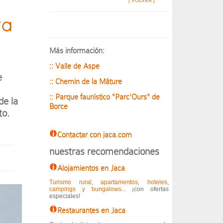
[ VOLVER ]
ra
Más información:
:: Valle de Aspe
e
:: Chemin de la Mâture
:: Parque faunístico "Parc'Ours" de
de la
Borce
to.
Contactar con jaca.com
nuestras recomendaciones
Alojamientos en Jaca
Turismo rural
,
apartamentos
,
hoteles
,
campings y bungalows
... ¡con ofertas
especiales!
Restaurantes en Jaca