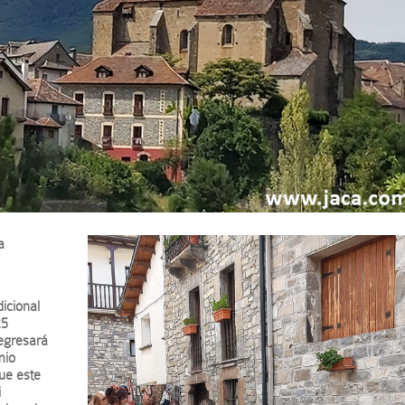
a
icional
25
regresará
mio
que este
i