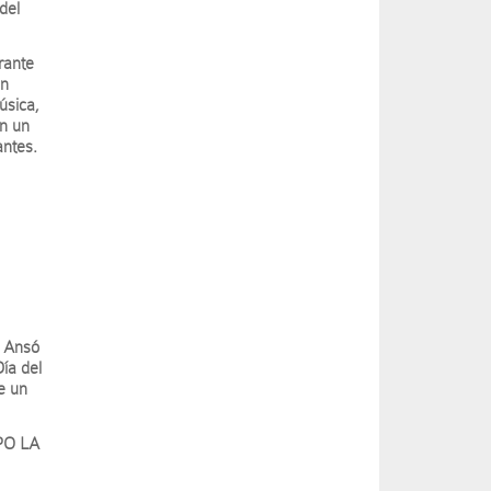
 del
rante
an
úsica,
en un
antes.
e Ansó
ía del
e un
PO LA