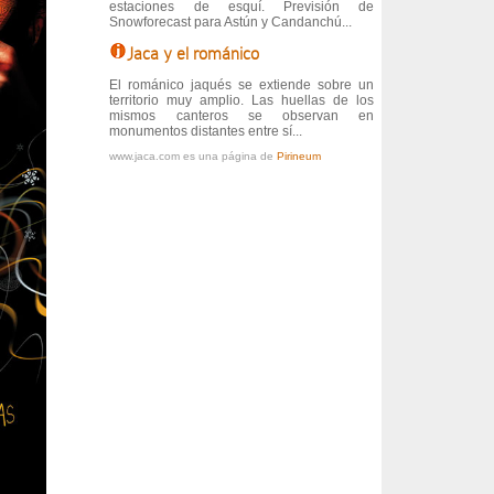
estaciones de esquí. Previsión de
Snowforecast para Astún y Candanchú...
Jaca y el románico
El románico jaqués se extiende sobre un
territorio muy amplio. Las huellas de los
mismos canteros se observan en
monumentos distantes entre sí...
www.jaca.com es una página de
Pirineum