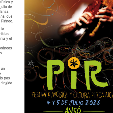
Música y
julio de
danza,
anal que
 Pirineo.
 la
tistas
nia y el
oráneas
s.
 un
e
do tras
dirigida
s