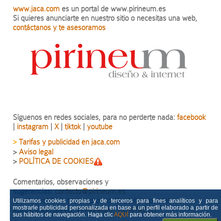
www.jaca.com
es un portal de www.pirineum.es
Si quieres anunciarte en nuestro sitio o necesitas una web,
contáctanos y te asesoramos
Síguenos en redes sociales, para no perderte nada:
facebook
|
instagram
|
X
|
tiktok
|
youtube
Tarifas y publicidad en jaca.com
>
>
Aviso legal
>
POLÍTICA DE COOKIES
Comentarios, observaciones y
sugerencias:
contacto@pirineum.es
Queda prohibida toda reproducción, total o parcial, sin
Utilizamos cookies propias y de terceros para fines analíticos y para
mostrarle publicidad personalizada en base a un perfil elaborado a partir de
autorización previa.
©
Pirineum
·
CONTACTO
sus hábitos de navegación. Haga clic
AQUÍ
para obtener más información.