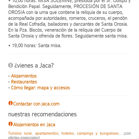
• 10,00 horas: MISA SOLEMNE, presidida por el Sr. Obispo y
Bendición Papal. Seguidamente, PROCESIÓN DE SANTA
OROSIA con la urna que contiene la reliquia de su cuerpo,
acompañada por autoridades, romeros, cruceros, el pendón
de la Real Cofradía, bailadores y danzantes de Santa Orosia.
En la Pza. Biscós, veneración de la reliquia del Cuerpo de
Santa Orosia y ofrenda de flores. Seguidamente santa misa.
• 19,00 horas: Santa misa.
¿vienes a Jaca?
-
Alojamientos
-
Restaurantes
-
Cómo llegar: mapa y accesos
Contactar con jaca.com
nuestras recomendaciones
Alojamientos en Jaca
Turismo rural
,
apartamentos
,
hoteles
,
campings y bungalows
... ¡con
ofertas especiales!