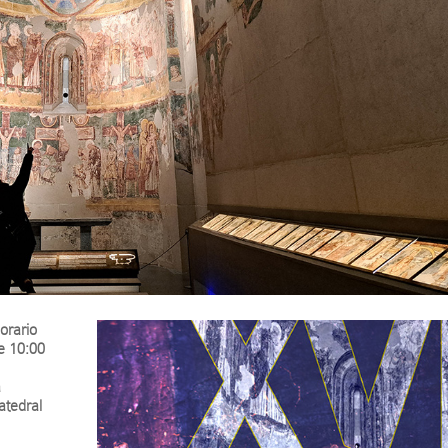
orario
e 10:00
a
atedral