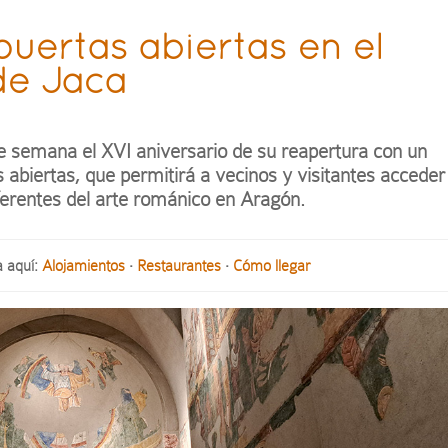
uertas abiertas en el
de Jaca
de semana el XVI aniversario de su reapertura con un
abiertas, que permitirá a vecinos y visitantes acceder
eferentes del arte románico en Aragón.
a aquí:
Alojamientos
·
Restaurantes
·
Cómo llegar