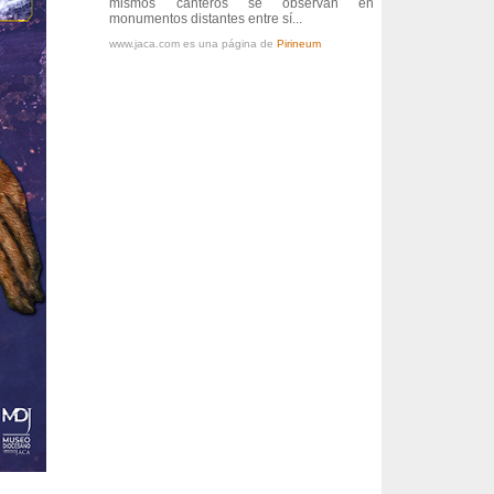
mismos canteros se observan en
monumentos distantes entre sí...
www.jaca.com es una página de
Pirineum