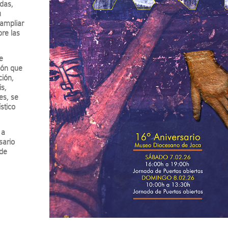
das,
u
 ampliar
bre las
e
ión que
ción,
is,
es, se
stico
 a
sario
 de