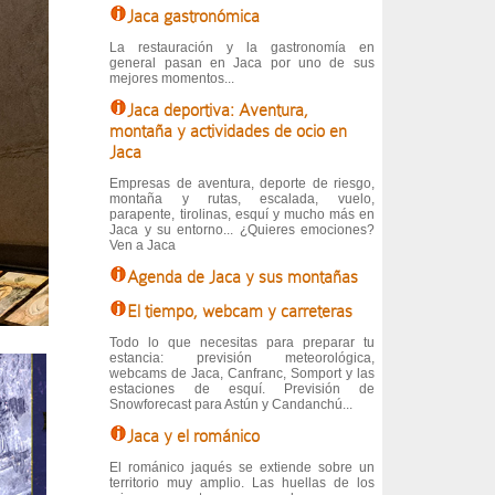
Jaca gastronómica
La restauración y la gastronomía en
general pasan en Jaca por uno de sus
mejores momentos...
Jaca deportiva: Aventura,
montaña y actividades de ocio en
Jaca
Empresas de aventura, deporte de riesgo,
montaña y rutas, escalada, vuelo,
parapente, tirolinas, esquí y mucho más en
Jaca y su entorno... ¿Quieres emociones?
Ven a Jaca
Agenda de Jaca y sus montañas
El tiempo, webcam y carreteras
Todo lo que necesitas para preparar tu
estancia: previsión meteorológica,
webcams de Jaca, Canfranc, Somport y las
estaciones de esquí. Previsión de
Snowforecast para Astún y Candanchú...
Jaca y el románico
El románico jaqués se extiende sobre un
territorio muy amplio. Las huellas de los