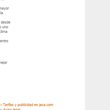
 mayor
la
y desde
o uno
clima
dentro
,
mejor
Tarifas y publicidad en jaca.com
>
>
Aviso legal