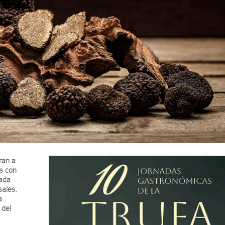
ran a
s con
cada
sales.
a
 del