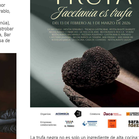
por
ablo,
núa),
strobar
a, Bar
sa de
La trufa negra no es solo un ingrediente de alta cocina;