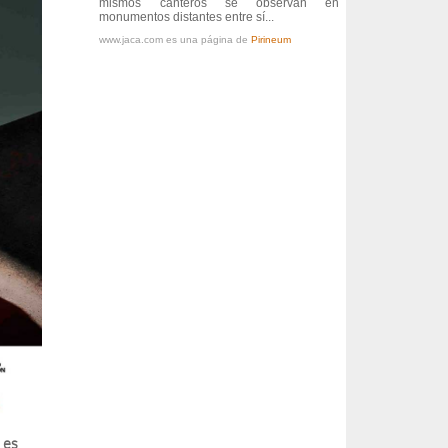
mismos canteros se observan en
monumentos distantes entre sí...
www.jaca.com es una página de
Pirineum
 es