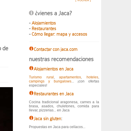
[ VOLVER ]
¿vienes a Jaca?
-
Alojamientos
-
Restaurantes
-
Cómo llegar: mapa y accesos
o de
Contactar con jaca.com
nuestras recomendaciones
Alojamientos en Jaca
Turismo rural
,
apartamentos
,
hoteles
,
campings y bungalows
... ¡con ofertas
especiales!
Restaurantes en Jaca
Cocina tradicional aragonesa, carnes a la
brasa, asados, chuletones, comida para
llevar, pizzerias... en Jaca
Jaca sin gluten
:
Propuestas en Jaca para celíacos...