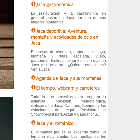
Jaca gastronómica
La restauración y la gastronomía en
general pasan en Jaca por uno de sus
mejores momentos...
Jaca deportiva: Aventura,
montaña y actividades de ocio en
Jaca
Empresas de aventura, deporte de riesgo,
montaña y rutas, escalada, vuelo,
parapente, tirolinas, esquí y mucho más en
Jaca y su entorno... ¿Quieres emociones?
Ven a Jaca
Agenda de Jaca y sus montañas
El tiempo, webcam y carreteras
Todo lo que necesitas para preparar tu
estancia: previsión meteorológica,
webcams de Jaca, Canfranc, Somport y las
estaciones de esquí. Previsión de
Snowforecast para Astún y Candanchú...
Jaca y el románico
El románico jaqués se extiende sobre un
territorio muy amplio. Las huellas de los