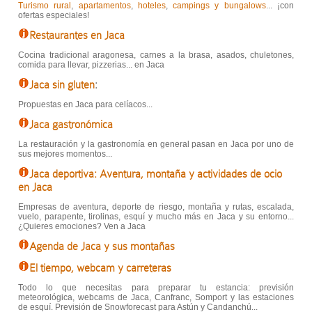
Turismo rural
,
apartamentos
,
hoteles
,
campings y bungalows
... ¡con
ofertas especiales!
Restaurantes en Jaca
Cocina tradicional aragonesa, carnes a la brasa, asados, chuletones,
comida para llevar, pizzerias... en Jaca
Jaca sin gluten
:
Propuestas en Jaca para celíacos...
Jaca gastronómica
La restauración y la gastronomía en general pasan en Jaca por uno de
sus mejores momentos...
Jaca deportiva: Aventura, montaña y actividades de ocio
en Jaca
Empresas de aventura, deporte de riesgo, montaña y rutas, escalada,
vuelo, parapente, tirolinas, esquí y mucho más en Jaca y su entorno...
¿Quieres emociones? Ven a Jaca
Agenda de Jaca y sus montañas
El tiempo, webcam y carreteras
Todo lo que necesitas para preparar tu estancia: previsión
meteorológica, webcams de Jaca, Canfranc, Somport y las estaciones
de esquí. Previsión de Snowforecast para Astún y Candanchú...