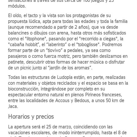
sensaciones a través de sus cerca de 100 juegos y 25
módulos.
El oído, el tacto y la vista son los protagonistas de su
propuesta lúdica, apta para todas las edades y toda la familia
(aunque recomendado a partir de 2 años), que va desde
balancines o dibujos con arena, hasta otros más sofisticados
como el "litophone", pasando por el "recorrido a ciegas", la
"cabaña hobbit”, el “laberinto” o el "toboglisse". Podremos
formar parte de un “tiovivo” a pedales, ya sea como
pasajeros o como fuerza motriz, pero también deslizarnos en
patinete, descubrir otras formas de hacer música o disfrutar
de un picnic junto al “jardín de los aromas”.
Todas las estructuras de Ludopía están, en parte, realizadas
con materiales y objetos reciclados y el espacio se basa en la
bioconstrucción, integrándose por completo en su
espectacular entorno natural en plenos Pirineos franceses,
entre las localidades de Accous y Bedous, a unos 50 km de
Jaca.
Horarios y precios
La apertura será el 25 de marzo, coincidiendo con las
vacaciones escolares, de modo ininterrumpido, hasta el 8 de