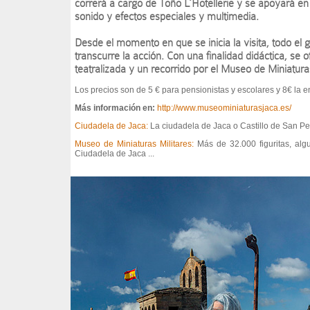
correrá a cargo de Toño L´Hotellerie y se apoyará e
sonido y efectos especiales y multimedia.
Desde el momento en que se inicia la visita, todo el
transcurre la acción. Con una finalidad didáctica, se o
teatralizada y un recorrido por el Museo de Miniatura
Los precios son de 5 € para pensionistas y escolares y 8€ la 
Más información en:
http://www.museominiaturasjaca.es/
Ciudadela de Jaca:
La ciudadela de Jaca o Castillo de San Pe
Museo de Miniaturas Militares:
Más de 32.000 figuritas, alg
Ciudadela de Jaca ...