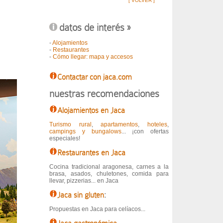
[ VOLVER ]
datos de interés »
-
Alojamientos
-
Restaurantes
-
Cómo llegar: mapa y accesos
Contactar con jaca.com
nuestras recomendaciones
Alojamientos en Jaca
Turismo rural
,
apartamentos
,
hoteles
,
campings y bungalows
... ¡con ofertas
especiales!
Restaurantes en Jaca
Cocina tradicional aragonesa, carnes a la
brasa, asados, chuletones, comida para
llevar, pizzerias... en Jaca
Jaca sin gluten
:
Propuestas en Jaca para celíacos...