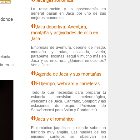
Jaca gastronómica
La restauración y la gastronomía en
general pasan en Jaca por uno de sus
mejores momentos...
s donde
Jaca deportiva: Aventura,
montaña y actividades de ocio en
Jaca
Empresas de aventura, deporte de riesgo,
montaña y rutas, escalada, vuelo,
parapente, tirolinas, esquí y mucho más en
tania...
Jaca y su entorno... ¿Quieres emociones?
do en la
Ven a Jaca
Agenda de Jaca y sus montañas
El tiempo, webcam y carreteras
Todo lo que necesitas para preparar tu
estancia: previsión meteorológica,
webcams de Jaca, Canfranc, Somport y las
estaciones de esquí. Previsión de
Snowforecast para Astún y Candanchú...
Jaca y el románico
El románico jaqués se extiende sobre un
territorio muy amplio. Las huellas de los
mismos canteros se observan en