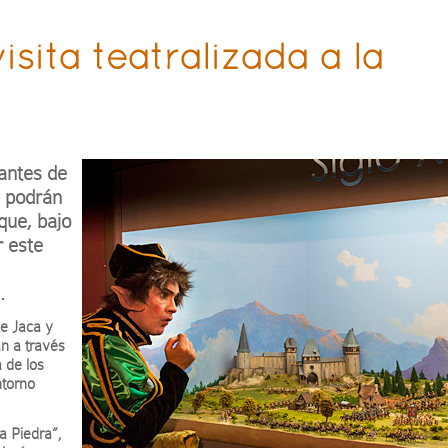
isita teatralizada a la
tantes de
e podrán
que, bajo
r este
.
de Jaca y
n a través
a de los
ntorno
la Piedra”,