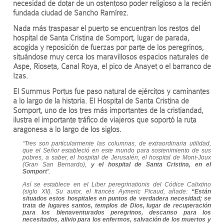
necesidad de dotar de un ostentoso poder religioso a la recién
fundada ciudad de Sancho Ramírez.
Nada más traspasar el puerto se encuentran los restos del
hospital de Santa Cristina de Somport, lugar de parada,
acogida y reposición de fuerzas por parte de los peregrinos,
situándose muy cerca los maravillosos espacios naturales de
Aspe, Rioseta, Canal Roya, el pico de Anayet o el barranco de
Izas.
El Summus Portus fue paso natural de ejércitos y caminantes
a lo largo de la historia. El Hospital de Santa Cristina de
Somport, uno de los tres más importantes de la cristiandad,
ilustra el importante tráfico de viajeros que soportó la ruta
aragonesa a lo largo de los siglos.
“Tres son particularmente las columnas, de extraordinaria utilidad,
que el Señor estableció en este mundo para sostenimiento de sus
pobres, a saber, el hospital de Jerusalén, el hospital de Mont-Joux
(Gran San Bernardo),
y el hospital de Santa Cristina, en el
Somport
”.
Así se establece en el Liber peregrinationis del Códice Calixtino
(siglo XII). Su autor, el francés Aymeric Picaud, añade:
“Están
situados estos hospitales en puntos de verdadera necesidad; se
trata de lugares santos, templos de Dios, lugar de recuperación
para los bienaventurados peregrinos, descanso para los
necesitados, alivio para los enfermos, salvación de los muertos y