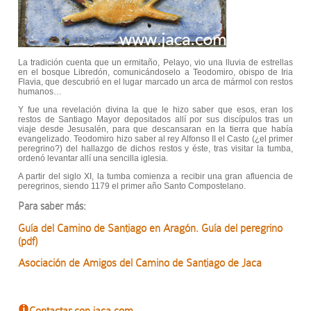
La tradición cuenta que un ermitaño, Pelayo, vio una lluvia de estrellas
en el bosque Libredón, comunicándoselo a Teodomiro, obispo de Iria
Flavia, que descubrió en el lugar marcado un arca de mármol con restos
humanos…
Y fue una revelación divina la que le hizo saber que esos, eran los
restos de Santiago Mayor depositados allí por sus discípulos tras un
viaje desde Jesusalén, para que descansaran en la tierra que había
evangelizado. Teodomiro hizo saber al rey Alfonso II el Casto (¿el primer
peregrino?) del hallazgo de dichos restos y éste, tras visitar la tumba,
ordenó levantar allí una sencilla iglesia.
A partir del siglo XI, la tumba comienza a recibir una gran afluencia de
peregrinos, siendo 1179 el primer año Santo Compostelano.
Para saber más:
Guía del Camino de Santiago en Aragón. Guía del peregrino
(pdf)
Asociación de Amigos del Camino de Santiago de Jaca
Contactar con jaca.com