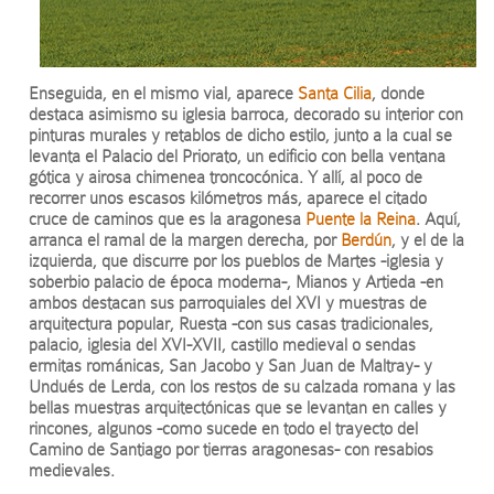
Enseguida, en el mismo vial, aparece
Santa Cilia
, donde
destaca asimismo su iglesia barroca, decorado su interior con
pinturas murales y retablos de dicho estilo, junto a la cual se
levanta el Palacio del Priorato, un edificio con bella ventana
gótica y airosa chimenea troncocónica. Y allí, al poco de
recorrer unos escasos kilómetros más, aparece el citado
cruce de caminos que es la aragonesa
Puente la Reina
. Aquí,
arranca el ramal de la margen derecha, por
Berdún
, y el de la
izquierda, que discurre por los pueblos de Martes -iglesia y
soberbio palacio de época moderna-, Mianos y Artieda -en
ambos destacan sus parroquiales del XVI y muestras de
arquitectura popular, Ruesta -con sus casas tradicionales,
palacio, iglesia del XVI-XVII, castillo medieval o sendas
ermitas románicas, San Jacobo y San Juan de Maltray- y
Undués de Lerda, con los restos de su calzada romana y las
bellas muestras arquitectónicas que se levantan en calles y
rincones, algunos -como sucede en todo el trayecto del
Camino de Santiago por tierras aragonesas- con resabios
medievales.