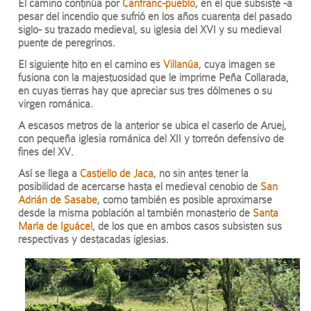
El camino continúa por
Canfranc-pueblo
, en el que subsiste -a
pesar del incendio que sufrió en los años cuarenta del pasado
siglo- su trazado medieval, su iglesia del XVI y su medieval
puente de peregrinos.
El siguiente hito en el camino es
Villanúa
, cuya imagen se
fusiona con la majestuosidad que le imprime Peña Collarada,
en cuyas tierras hay que apreciar sus tres dólmenes o su
virgen románica.
A escasos metros de la anterior se ubica el caserío de Aruej,
con pequeña iglesia románica del XII y torreón defensivo de
fines del XV.
Así se llega a
Castiello de Jaca
, no sin antes tener la
posibilidad de acercarse hasta el medieval cenobio de
San
Adrián de Sasabe
, como también es posible aproximarse
desde la misma población al también monasterio de
Santa
María de Iguácel
, de los que en ambos casos subsisten sus
respectivas y destacadas iglesias.