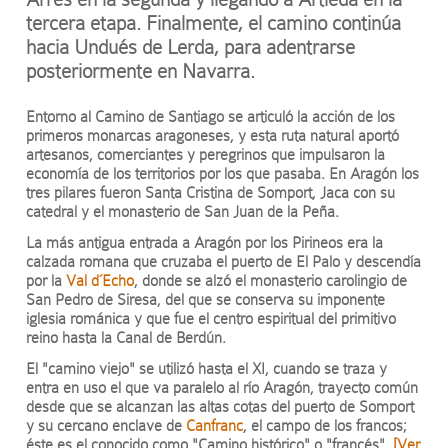
tercera etapa. Finalmente, el camino continúa
hacia Undués de Lerda, para adentrarse
posteriormente en Navarra.
Entorno al Camino de Santiago se articuló la acción de los
primeros monarcas aragoneses, y esta ruta natural aportó
artesanos, comerciantes y peregrinos que impulsaron la
economía de los territorios por los que pasaba. En Aragón los
tres pilares fueron Santa Cristina de Somport, Jaca con su
catedral y el monasterio de San Juan de la Peña.
La más antigua entrada a Aragón por los Pirineos era la
calzada romana que cruzaba el puerto de El Palo y descendía
por la
Val d´Echo
, donde se alzó el monasterio carolingio de
San Pedro de Siresa, del que se conserva su imponente
iglesia románica y que fue el centro espiritual del primitivo
reino hasta la Canal de Berdún.
El "camino viejo" se utilizó hasta el XI, cuando se traza y
entra en uso el que va paralelo al río Aragón, trayecto común
desde que se alcanzan las altas cotas del puerto de Somport
y su cercano enclave de
Canfranc
, el campo de los francos;
éste es el conocido como "Camino histórico" o "francés".
[Ver