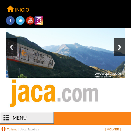
MENU
Turismo
| Jaca Jacobea
[ VOLVER ]