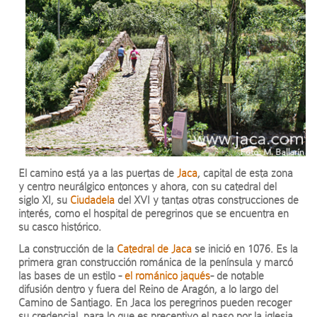
El camino está ya a las puertas de
Jaca
, capital de esta zona
y centro neurálgico entonces y ahora, con su catedral del
siglo XI, su
Ciudadela
del XVI y tantas otras construcciones de
interés, como el hospital de peregrinos que se encuentra en
su casco histórico.
La construcción de la
Catedral de Jaca
se inició en 1076. Es la
primera gran construcción románica de la península y marcó
las bases de un estilo -
el románico jaqués
- de notable
difusión dentro y fuera del Reino de Aragón, a lo largo del
Camino de Santiago. En Jaca los peregrinos pueden recoger
su credencial, para lo que es preceptivo el paso por la iglesia