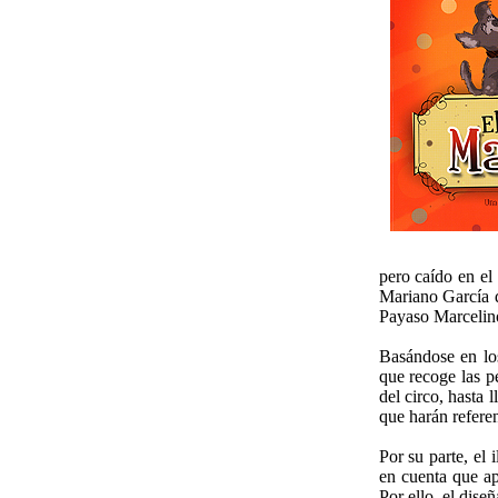
pero caído en el
Mariano García q
Payaso Marcelino
Basándose en lo
que recoge las p
del circo, hasta 
que harán refere
Por su parte, el
en cuenta que ap
Por ello, el dise