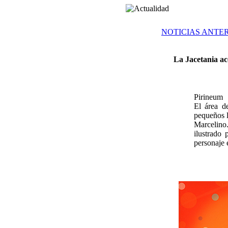
NOTICIAS ANTE
La Jacetania ace
Pirineum
El área d
pequeños l
Marcelino
ilustrado
personaje 