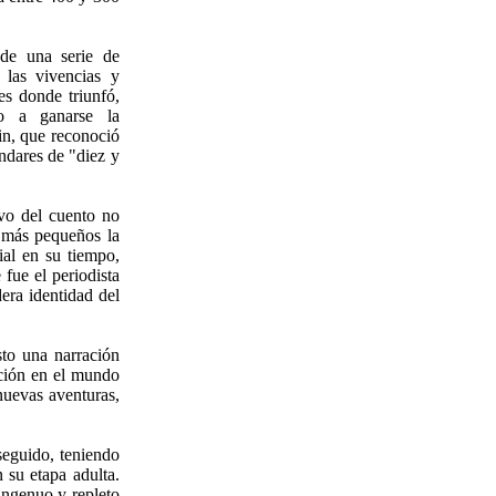
de una serie de
 las vivencias y
es donde triunfó,
o a ganarse la
in, que reconoció
ndares de "diez y
vo del cuento no
s más pequeños la
al en su tiempo,
fue el periodista
era identidad del
to una narración
cción en el mundo
 nuevas aventuras,
seguido, teniendo
 su etapa adulta.
 ingenuo y repleto