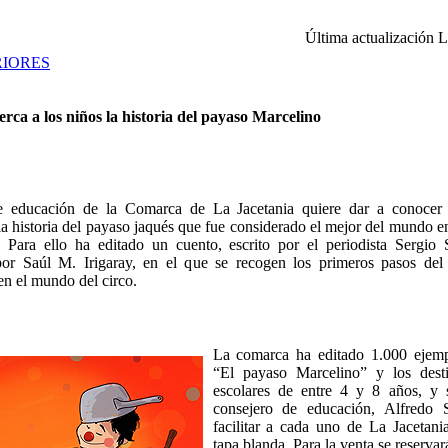
Última actualización
L
RIORES
rca a los niños la historia del payaso Marcelino
e educación de la Comarca de La Jacetania quiere dar a conocer
a historia del payaso jaqués que fue considerado el mejor del mundo e
. Para ello ha editado un cuento, escrito por el periodista Sergio 
 por Saúl M. Irigaray, en el que se recogen los primeros pasos del 
en el mundo del circo.
La comarca ha editado 1.000 ejemp
“El payaso Marcelino” y los desti
escolares de entre 4 y 8 años, y
consejero de educación, Alfredo 
facilitar a cada uno de La Jacetani
tapa blanda. Para la venta se reserva