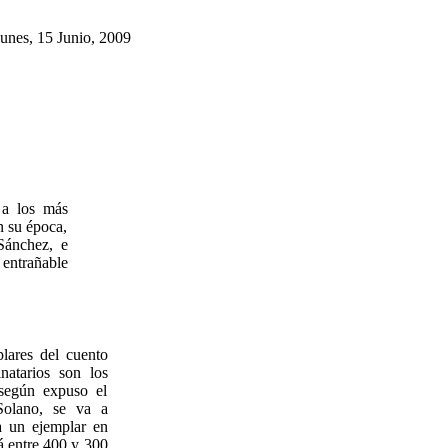
unes, 15 Junio, 2009
 a los más
n su época,
Sánchez, e
entrañable
lares del cuento
natarios son los
 según expuso el
Solano, se va a
a un ejemplar en
rá entre 400 y 300