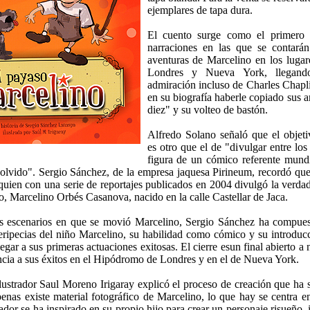
ejemplares de tapa dura.
El cuento surge como el primero 
narraciones en las que se contarán
aventuras de Marcelino en los lugar
Londres y Nueva York, llegand
admiración incluso de Charles Chapl
en su biografía haberle copiado sus a
diez" y su volteo de bastón.
Alfredo Solano señaló que el objeti
es otro que el de "divulgar entre lo
figura de un cómico referente mundi
 olvido". Sergio Sánchez, de la empresa jaquesa Pirineum, recordó que 
uien con una serie de reportajes publicados en 2004 divulgó la verdad
, Marcelino Orbés Casanova, nacido en la calle Castellar de Jaca.
s escenarios en que se movió Marcelino, Sergio Sánchez ha compues
eripecias del niño Marcelino, su habilidad como cómico y su introdu
llegar a sus primeras actuaciones exitosas. El cierre esun final abierto a
ncia a sus éxitos en el Hipódromo de Londres y en el de Nueva York.
 ilustrador Saul Moreno Irigaray explicó el proceso de creación que ha 
enas existe material fotográfico de Marcelino, lo que hay se centra en
ñador se ha inspirado en su propio hijo para crear un personaje risueño,